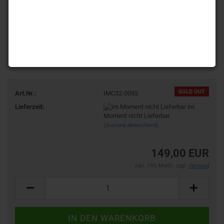
SOLD OUT
Art.Nr.:
IMC32-0093
Lieferzeit:
im
Moment nicht Lieferbar
(Ausland abweichend)
149,00 EUR
inkl. 19% MwSt. zzgl.
Versand