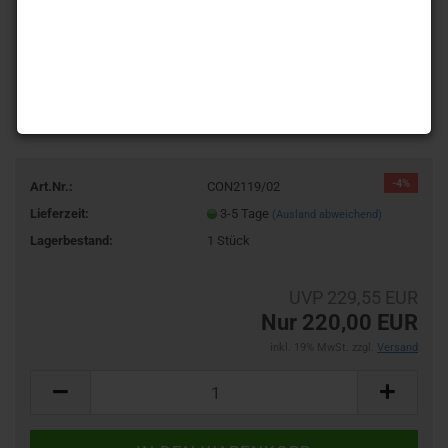
-4%
Art.Nr.:
CON2119/02
Lieferzeit:
3-5 Tage
(Ausland abweichend)
Lagerbestand:
1
Stück
UVP 229,55 EUR
Nur 220,00 EUR
inkl. 19% MwSt. zzgl.
Versand