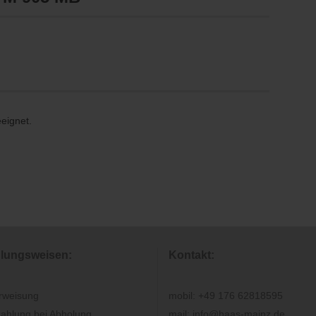
eeignet.
lungsweisen:
Kontakt:
rweisung
mobil: +49 176 62818595
ahlung bei Abholung
mail: info@haas-mainz.de