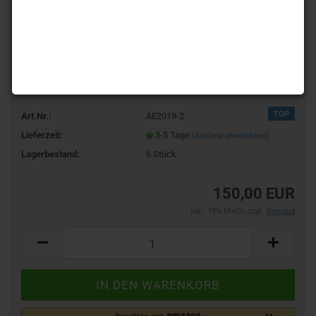
TOP
Art.Nr.:
AE2019-2
Lieferzeit:
3-5 Tage
(Ausland abweichend)
Lagerbestand:
6
Stück
150,00 EUR
inkl. 19% MwSt. zzgl.
Versand