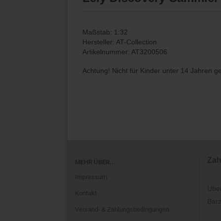
Maßstab: 1:32
Hersteller: AT-Collection
Artikelnummer: AT3200506
Achtung! Nicht für Kinder unter 14 Jahren g
Zah
MEHR ÜBER...
Impressum
Übe
Kontakt
Barz
Versand- & Zahlungsbedingungen