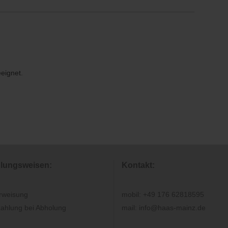
eeignet.
lungsweisen:
Kontakt:
rweisung
mobil: +49 176 62818595
ahlung bei Abholung
mail: info@haas-mainz.de