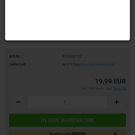
Art.Nr.:
AT3200122
Lieferzeit:
3-5 Tage
(Ausland abweichend)
19,99 EUR
inkl. 19% MwSt. zzgl.
Versand